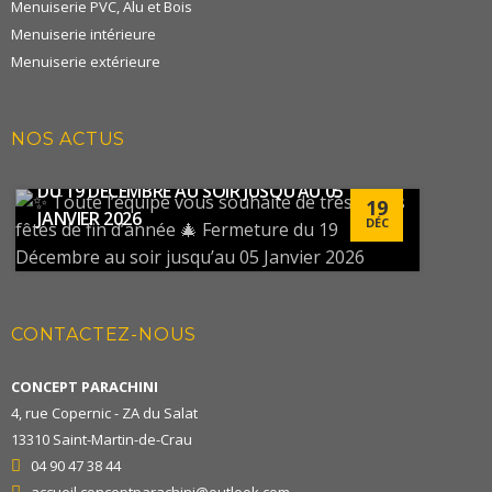
Menuiserie PVC, Alu et Bois
Menuiserie intérieure
Menuiserie extérieure
✨ TOUTE L’ÉQUIPE VOUS SOUHAITE DE TRÈS
NOS ACTUS
BELLES FÊTES DE FIN D’ANNÉE 🎄 FERMETURE
DU 19 DÉCEMBRE AU SOIR JUSQU’AU 05
19
JANVIER 2026
DÉC
CONTACTEZ-NOUS
CONCEPT PARACHINI
4, rue Copernic - ZA du Salat
13310 Saint-Martin-de-Crau
04 90 47 38 44